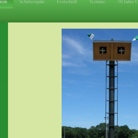
rein
Schützenjahr
Festschrift
Termine
50 Jahre 