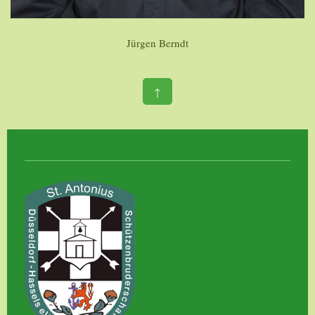
Jürgen Berndt
↑