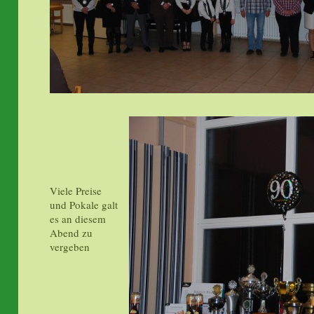
Viele Preise
und Pokale galt
es an diesem
Abend zu
vergeben