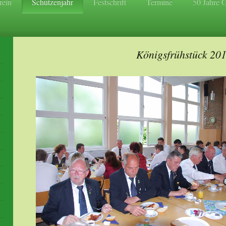
rein
Schützenjahr
Festschrift
Termine
50 Jahre 
Königsfrühstück 20