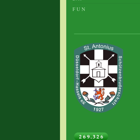
F U N