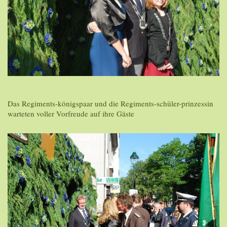
Das Regiments-königspaar und die Regiments-schüler-prinzessin
warteten voller Vorfreude auf ihre Gäste